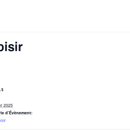
oisir
LS
er 2025
rie d’Évènement:
isir